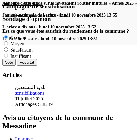
Annonce d'une étude sur le revêtement routier intitulée « Année 2025 »
novembre 2025 12:53
Campagne de sensibilisation
Journée nationale de l'arbre
-
lundi 10 novembre 2025 13:55
-
vendredi 21 novembre 2025 12:51
Sondage d'opinion
L'arbre a dix ans
-
lundi 10 novembre 2025 13:52
Est ce que vous êtes satisfait du rendement de la commune ?
Excellent
Le Pardon Fiscale
-
lundi 10 novembre 2025 13:51
Moyen
Satisfaisant
Insuffisant
Articles
بلدية المسعدين
sensibilisations
11 juillet 2025
Affichages : 88239
Avis au citoyens de la commune de
Messadine
Imprimer