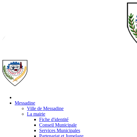
Messadine
Ville de Messadine
La mairie
Fiche d'identité
Conseil Municipale
Services Municipales
Partenariat et Jumelage