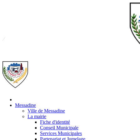
Messadine
Ville de Messadine
La mairie
Fiche d'identité
Conseil Municipale
Services Municipales
Partenariat et Jumelage