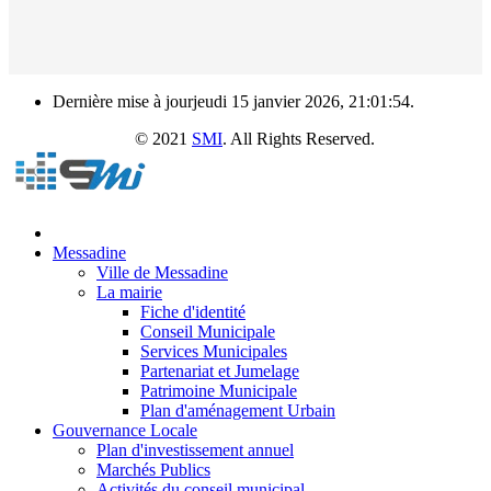
Dernière mise à jourjeudi 15 janvier 2026, 21:01:54.
e Messadine
© 2021
SMI
. All Rights Reserved.
Messadine
Ville de Messadine
La mairie
Fiche d'identité
Conseil Municipale
Services Municipales
Partenariat et Jumelage
Patrimoine Municipale
Plan d'aménagement Urbain
Gouvernance Locale
Plan d'investissement annuel
Marchés Publics
Activités du conseil municipal