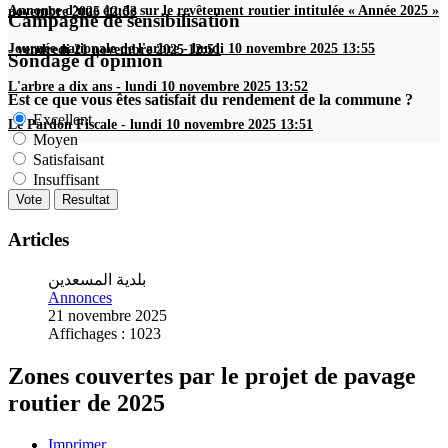
Annonce d'une étude sur le revêtement routier intitulée « Année 2025 »
novembre 2025 12:53
Campagne de sensibilisation
Journée nationale de l'arbre
-
lundi 10 novembre 2025 13:55
-
vendredi 21 novembre 2025 12:51
Sondage d'opinion
L'arbre a dix ans
-
lundi 10 novembre 2025 13:52
Est ce que vous êtes satisfait du rendement de la commune ?
Excellent
Le Pardon Fiscale
-
lundi 10 novembre 2025 13:51
Moyen
Satisfaisant
Insuffisant
Articles
بلدية المسعدين
Annonces
21 novembre 2025
Affichages : 1023
Zones couvertes par le projet de pavage
routier de 2025
Imprimer