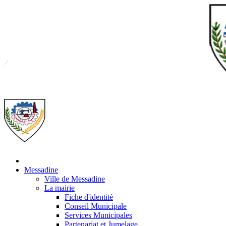
Messadine
Ville de Messadine
La mairie
Fiche d'identité
Conseil Municipale
Services Municipales
Partenariat et Jumelage