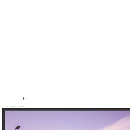
0
Social button for Joomla