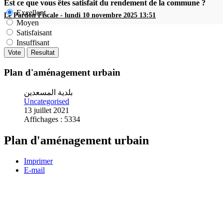
Est ce que vous êtes satisfait du rendement de la commune ?
Excellent
Le Pardon Fiscale
-
lundi 10 novembre 2025 13:51
Moyen
Satisfaisant
Insuffisant
Plan d'aménagement urbain
بلدية المسعدين
Uncategorised
13 juillet 2021
Affichages : 5334
Plan d'aménagement urbain
Imprimer
E-mail