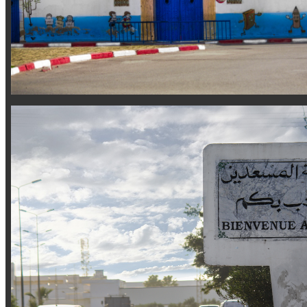
Liens Utiles
Portail du gouvernement Tunisien
Ministère de l'Intérieur Tunisien
Ministère de la Finance
Portail des Collectivités Locales
Observation National des Marchés Publics
Institut National des Statistiques
Agence de réhabilitation de rénovation Urbaine
Centre de Formation et d'Appui à la Décentralisation
Ministère de l'équipement, de l'habitat et de l'aménagement du te
Institut National du Patrimoine
Agence Nationale pour l'Emploi et le Travail
Caisses des prêts et de soutien des collectivités Locales
Site
Plant du site
Accès à l'informations
Composition du Conseil Municipal
Plan d'aménagement urbain
Foire de question
Nos contacts