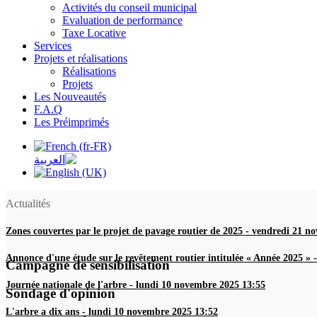
Activités du conseil municipal
Evaluation de performance
Taxe Locative
Services
Projets et réalisations
Réalisations
Projets
Les Nouveautés
F.A.Q
Les Préimprimés
Actualités
Zones couvertes par le projet de pavage routier de 2025
-
vendredi 21 n
Annonce d'une étude sur le revêtement routier intitulée « Année 2025 »
Campagne de sensibilisation
Journée nationale de l'arbre
-
lundi 10 novembre 2025 13:55
Sondage d'opinion
L'arbre a dix ans
-
lundi 10 novembre 2025 13:52