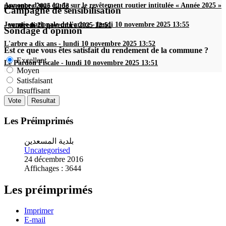
Annonce d'une étude sur le revêtement routier intitulée « Année 2025 »
novembre 2025 12:53
Campagne de sensibilisation
Journée nationale de l'arbre
-
lundi 10 novembre 2025 13:55
-
vendredi 21 novembre 2025 12:51
Sondage d'opinion
L'arbre a dix ans
-
lundi 10 novembre 2025 13:52
Est ce que vous êtes satisfait du rendement de la commune ?
Excellent
Le Pardon Fiscale
-
lundi 10 novembre 2025 13:51
Moyen
Satisfaisant
Insuffisant
Les Préimprimés
بلدية المسعدين
Uncategorised
24 décembre 2016
Affichages : 3644
Les préimprimés
Imprimer
E-mail