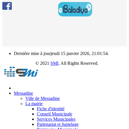
Dernière mise à jourjeudi 15 janvier 2026, 21:01:54.
e Messadine
© 2021
SMI
. All Rights Reserved.
Messadine
Ville de Messadine
La mairie
Fiche d'identité
Conseil Municipale
Services Municipales
Partenariat et Jumelage