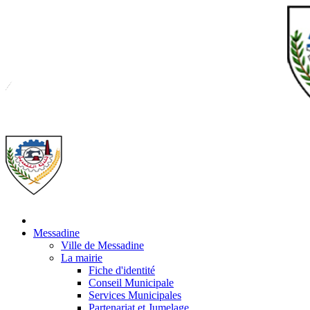
Messadine
Ville de Messadine
La mairie
Fiche d'identité
Conseil Municipale
Services Municipales
Partenariat et Jumelage