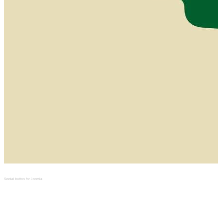
Social button for Joomla
La commune de
EL
MESSADINE
met à votre