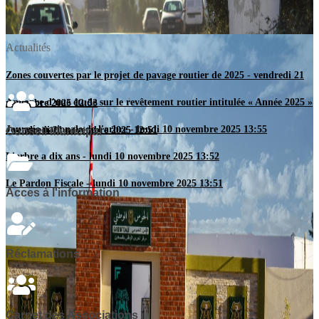
Actualités
Zones couvertes par le projet de pavage routier de 2025
-
vendredi 21
Annonce d'une étude sur le revêtement routier intitulée « Année 2025 »
novembre 2025 12:53
Journée nationale de l'arbre
-
lundi 10 novembre 2025 13:55
-
vendredi 21 novembre 2025 12:51
Conseil Municipal
L'arbre a dix ans
-
lundi 10 novembre 2025 13:52
Le Pardon Fiscale
-
lundi 10 novembre 2025 13:51
Acces à l'information
Réclamations
Carnet des Associations