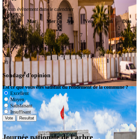
Aucun évènement dans le calendrier
Août 2026
Lun
Mar
Mer
Jeu
Ven
Sam
Dim
1
2
3
4
5
6
7
8
9
10
11
12
13
14
15
16
17
18
19
20
21
22
23
24
25
26
27
28
29
30
31
Sondage d'opinion
Est ce que vous êtes satisfait du rendement de la commune ?
Excellent
Moyen
Satisfaisant
Insuffisant
Journée nationale de l'arbre