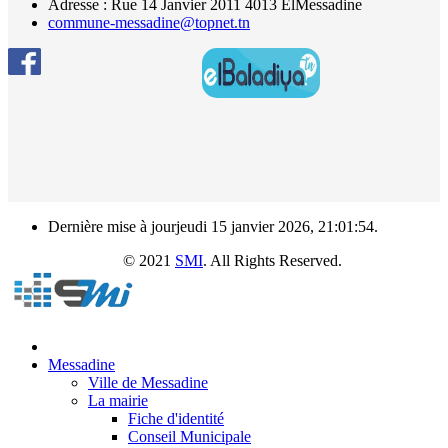
Adresse : Rue 14 Janvier 2011 4013 ElMessadine
commune-messadine@topnet.tn
Dernière mise à jourjeudi 15 janvier 2026, 21:01:54.
e Messadine
© 2021
SMI
. All Rights Reserved.
Messadine
Ville de Messadine
La mairie
Fiche d'identité
Conseil Municipale