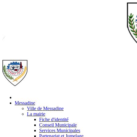
Messadine
Ville de Messadine
La mairie
Fiche d'identité
Conseil Municipale
Services Municipales
Partenariat et Jumelage