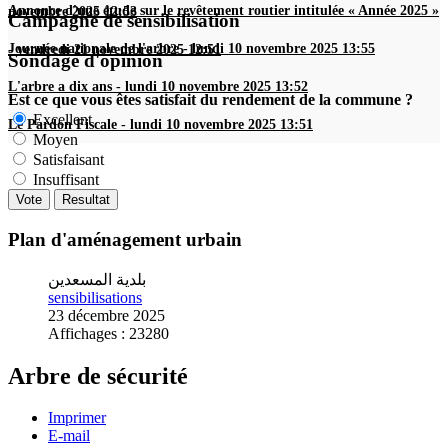
Annonce d'une étude sur le revêtement routier intitulée « Année 2025 »
novembre 2025 12:53
Campagne de sensibilisation
Journée nationale de l'arbre
-
lundi 10 novembre 2025 13:55
-
vendredi 21 novembre 2025 12:51
Sondage d'opinion
L'arbre a dix ans
-
lundi 10 novembre 2025 13:52
Est ce que vous êtes satisfait du rendement de la commune ?
Excellent
Le Pardon Fiscale
-
lundi 10 novembre 2025 13:51
Moyen
Satisfaisant
Insuffisant
Plan d'aménagement urbain
بلدية المسعدين
sensibilisations
23 décembre 2025
Affichages : 23280
Arbre de sécurité
Imprimer
E-mail