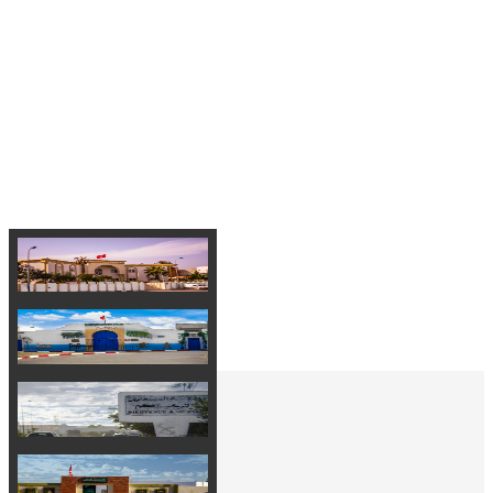
La commune de
EL
MESSADINE
met à votre
disposition une variété des
services en ligne.
Dans le cadre de projets ELMESSADINE Numérique